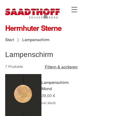
Herrnhuter Sterne
Start
Lampenschirm
Lampenschirm
7 Produkte
Filtern & sortieren
Lampenschirm
Mond
Preis
39,00 €
inkl. MwSt.