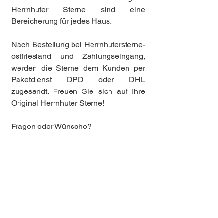
Herrnhuter Sterne sind eine
Bereicherung für jedes Haus.
Nach Bestellung bei Herrnhutersterne-
ostfriesland und Zahlungseingang,
werden die Sterne dem Kunden per
Paketdienst DPD oder DHL
zugesandt. Freuen Sie sich auf Ihre
Original Herrnhuter Sterne!
Fragen oder Wünsche?
Bitte rufen Sie uns an. Telefon: 04465
942209
Oder schreiben Sie uns eine E-
Mail:
info@papeterie-saadthoff.de
Wir freuen uns auf Ihre Nachricht!
Kontakt